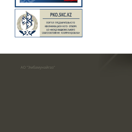
АО "Эмбамунайгаз"